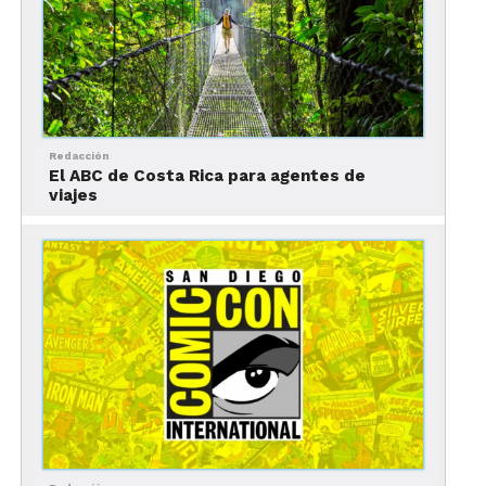
1. Viejo Montreal
Redacción
El ABC de Costa Rica para agentes de
viajes
Foto: Tourisme Montréal, Stéphan Poulin / Dónde hospedarse en Montreal:
las mejores zonas
¿Por qué?
El Viejo Montreal es la zona más antigua
y emblemática de la ciudad, con pintorescas calles
empedradas con encanto europeo, hermosa
arquitectura y muchos de los atractivos más
importantes de Montreal.