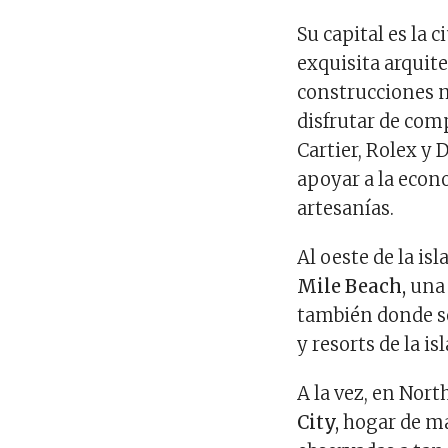
Su capital es la
exquisita arquit
construcciones 
disfrutar de com
Cartier, Rolex y
apoyar a la econo
artesanías.
Al oeste de la i
Mile Beach,
una 
también donde s
y resorts de la isl
A la vez, en Nor
City,
hogar de ma