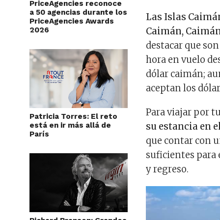
PriceAgencies reconoce
a 50 agencias durante los
Las Islas Caimá
PriceAgencies Awards
2026
Caimán, Caimán
destacar que son 
hora en vuelo de
dólar caimán; au
aceptan los dólar
Para viajar por 
Patricia Torres: El reto
está en ir más allá de
su estancia en e
París
que contar con u
suficientes para 
y regreso.