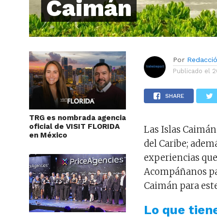
Caimán
Por
Redacci
Publicado el
2
SHARE
TRG es nombrada agencia
oficial de VISIT FLORIDA
Las Islas Caimán
en México
del Caribe; ademá
experiencias que 
Acompáñanos par
Caimán para est
Lo que tien