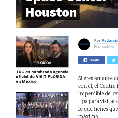
Houston
Por
Redacci
Publicado el
4
SHARE
TRG es nombrada agencia
oficial de VISIT FLORIDA
Si eres amante de
en México
con él, el Centro
imperdible de Te
tips para visitar 
lo que tienes que
máximo.