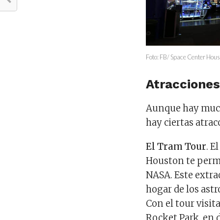
Foto: FB/ Space Center Hou
Atracciones
Aunque hay much
hay ciertas atra
El Tram Tour
. E
Houston te permit
NASA. Este extra
hogar de los ast
Con el tour visit
Rocket Park, en 