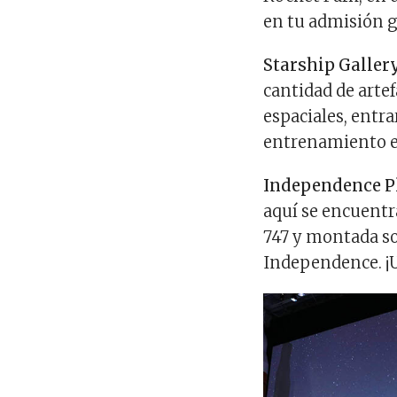
en tu admisión g
Starship Galle
cantidad de arte
espaciales, entr
entrenamiento e 
Independence P
aquí se encuentr
747 y montada so
Independence. ¡U