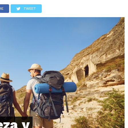
LOS
REVIEWS
EVENTOS
GASTRONOMÍA
NOTICIAS
RE
TWEET
eza y