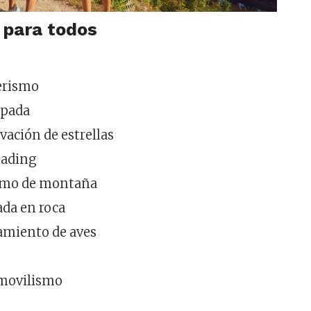
 para todos
erismo
pada
vación de estrellas
oading
smo de montaña
ada en roca
amiento de aves
movilismo