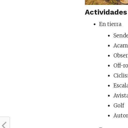
Actividades
En tierra
Send
Acam
Obser
Off-r
Cicli
Escal
Avist
Golf
Auto