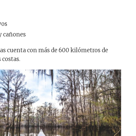
s
yos
y cañones
as cuenta con más de 600 kilómetros de
 costas.