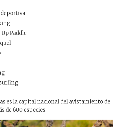
 deportiva
king
 Up Paddle
quel
o
ng
surfing
s es la capital nacional del avistamiento de
ás de 600 especies.