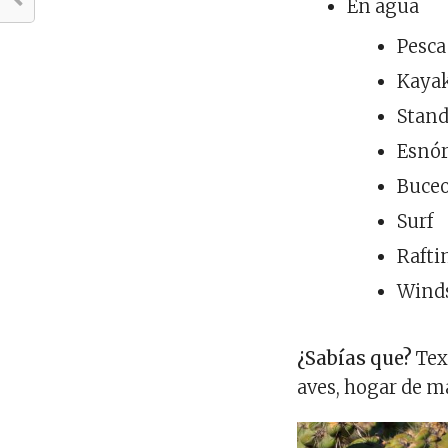
En agua
Pesca
Kaya
Stand
Esnór
Buce
Surf
Rafti
Wind
¿Sabías que?
Texa
aves, hogar de m