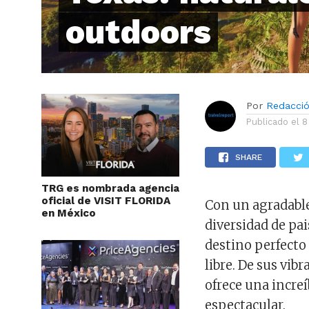
outdoors
Por
Redacci
Publicado el
8
SHARE
TRG es nombrada agencia
oficial de VISIT FLORIDA
Con un agradable
en México
diversidad de pai
destino perfecto 
libre. De sus vib
ofrece una increí
espectacular.