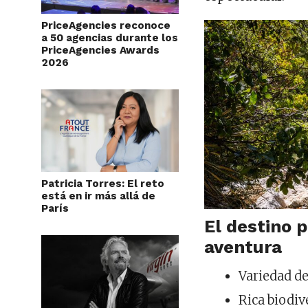
PriceAgencies reconoce
a 50 agencias durante los
PriceAgencies Awards
2026
Patricia Torres: El reto
está en ir más allá de
París
El destino 
aventura
Variedad d
Rica biodiv