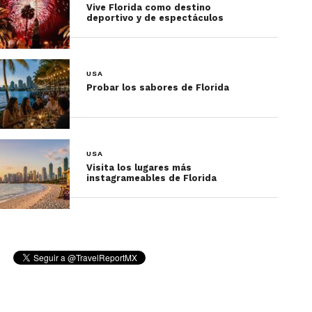
Vive Florida como destino
deportivo y de espectáculos
4.
Icon Park
USA
Probar los sabores de Florida
USA
Visita los lugares más
instagrameables de Florida
Icon Park es un destino de entretenimiento que
ofrece diversión y juegos para toda la familia, con
más de 50 increíbles restaurantes, tiendas y
espacios de entretenimiento. Reúne varias de las
atracciones familiares más importantes de
Orlando, como The Wheel, una enorme rueda de
la fortuna con espectaculares vistas; SEA LIFE