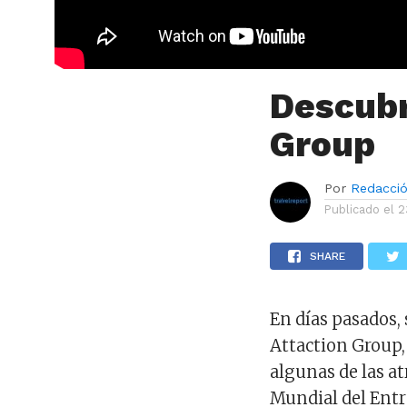
Descubr
Group
Por
Redacci
Publicado el
2
SHARE
En días pasados, 
Attaction Group
algunas de las a
Mundial del Entr