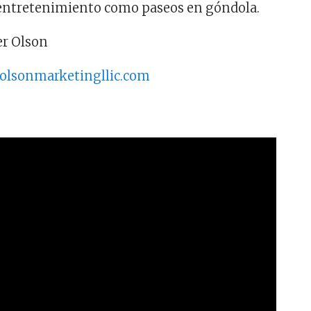
 entretenimiento como paseos en góndola.
er Olson
olsonmarketingllic.com