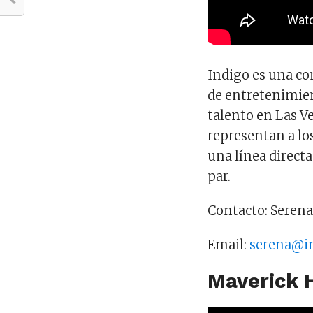
Indigo es una c
de entretenimien
talento en Las V
representan a los
una línea directa
par.
Contacto: Serena
Email:
serena@i
Maverick 