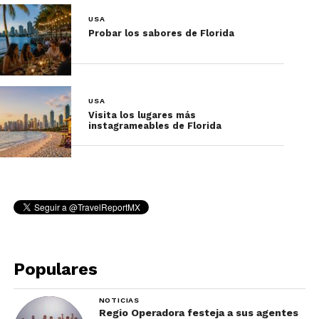
Hoteles en Los Ángeles,
USA
Probar los sabores de Florida
emblemáticos
USA
Visita los lugares más
instagrameables de Florida
Populares
NOTICIAS
Regio Operadora festeja a sus agentes