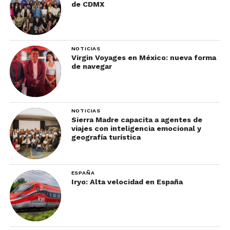
de CDMX
NOTICIAS
Virgin Voyages en México: nueva forma
de navegar
NOTICIAS
Sierra Madre capacita a agentes de
viajes con inteligencia emocional y
geografía turística
Más allá de la zona, en Los Ángeles hay hoteles
que por sí solos vale la pena conocer, te hospedes
en ellos o no.
ESPAÑA
Iryo: Alta velocidad en España
Son centros de hospedaje emblemáticos, con
historias muy peculiares.
En estos, por ejemplo, se hospedaron personajes