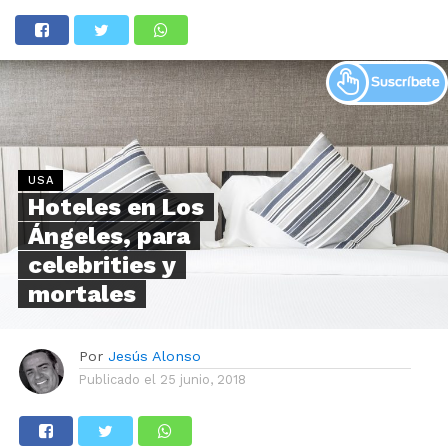
USA
Hoteles en Los
Ángeles, para
celebrities y
mortales
Por
Jesús Alonso
Publicado el
25 junio, 2018