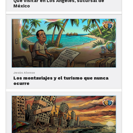
Qué visitar en Los Ángeles, sucursal de
México
Jesús Alonso
Los montaviajes y el turismo que nunca
ocurre
A los que buscan una zona más céntrica, con otro
tipo de atractivos y no sólo los parques temáticos
les recomendamos Hollywood.
Es una zona perfectamente conectada, tanto para
quienes van con auto o sin él. Se pueden desplazar
por autobuses y metro.