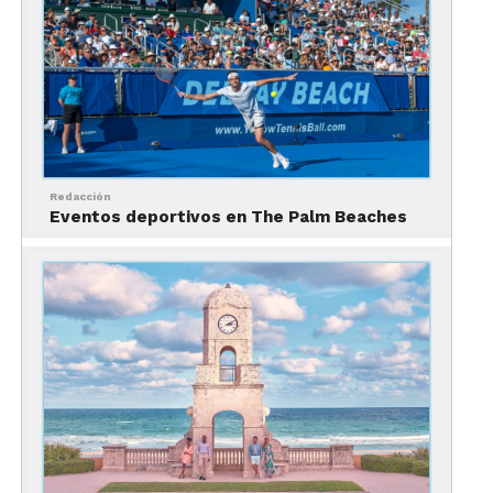
Palm Beaches?
Redacción
Eventos deportivos en The Palm Beaches
The Palm Beaches está ubicado en la costa este de
Florida, a una hora al norte de Miami, a 30 minutos
de Fort Lauderdale y a 2 horas y media desde la
ciudad de Orlando.
El destino tiene una estupenda conectividad de
vuelos, por lo que es muy sencillo ir desde nuestro