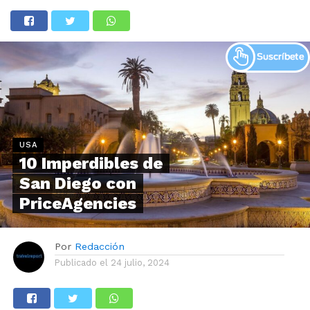
USA
10 Imperdibles de
San Diego con
PriceAgencies
Por
Redacción
Publicado el
24 julio, 2024