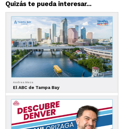
perfecta para el
Quizás te pueda interesar...
snorkel y
observar la vida
marina,
mientras que
Coronado
Beach destaca por su arena dorada y el icónico
Hotel del Coronado. Si buscas olas, no te pierdas
Mission Beach o Pacific Beach, donde el surf y el
ambiente relajado se mezclan a la perfección.
2. San Diego Zoo
Andrea Meza
El ABC de Tampa Bay
El
mundialmente
famoso San
Diego Zoo es
un destino de