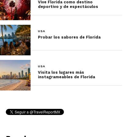
Vive Florida como destino
deportivo y de espectáculos
6. San Diego Zoo Safari
Park
USA
Situado a solo
Probar los sabores de Florida
30 millas del
centro de San
Diego, este
USA
parque de 1,800
Visita los lugares más
acres recrea
instagrameables de Florida
paisajes de
África y Asia,
permitiendo
que animales
como jirafas,
elefantes y
rinocerontes