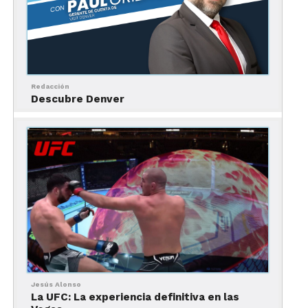
ensueño para
los amantes de
los animales.
Con más de 650
especies y
biomas
Redacción
Descubre Denver
cuidadosamente recreados, podrás ver desde
pandas gigantes hasta tigres de Sumatra en un
entorno que simula sus hábitats naturales. No te
pierdas el nuevo Wildlife Explorers Basecamp, una
experiencia interactiva diseñada para los más
pequeños.
3. SeaWorld
Ubicado en la
Jesús Alonso
La UFC: La experiencia definitiva en las
pintoresca