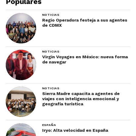
deambulen libremente. El safari en tranvía es una
Populares
de las mejores maneras de explorar el parque, y
para los más aventureros, el “Cheetah Run” te
NOTICIAS
Regio Operadora festeja a sus agentes
permite presenciar a un guepardo corriendo a
de CDMX
máxima velocidad.
7. Balboa Park
NOTICIAS
Virgin Voyages en México: nueva forma
Conocido como
de navegar
el corazón
cultural de San
Diego, Balboa
NOTICIAS
Park alberga 17
Sierra Madre capacita a agentes de
museos,
viajes con inteligencia emocional y
geografía turística
jardines
exquisitos y el
mundialmente
ESPAÑA
famoso Old
Iryo: Alta velocidad en España