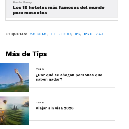
Paola Maury
Los 10 hoteles más famosos del mundo
para mascotas
ETIQUETAS:
MASCOTAS
,
PET FRIENDLY
,
TIPS
,
TIPS DE VIAJE
Más de Tips
TIPS
¿Por qué se ahogan personas que
saben nadar?
Si vas a volar…
Aunque cada aerolínea tiene sus propias reglas
TIPS
para llevar animales, hay unas con mejor
Viajar sin visa 2026
reputación que otras. Antes de elegir, investiga los
costos y requerimientos establecidos
(documentación, tipo de jaula, pañales, etc.). En