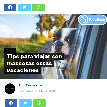
TIPS
Tips para viajar con
mascotas estas
vacaciones
Por
Redacción
Publicado el
5 julio, 2018