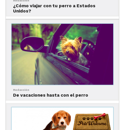
Redacción
¿Cómo viajar con tu perro a Estados
Unidos?
Empaca para ellos
No olvides llevar contigo alimento y agua (de
preferencia en contenedores de agua), premios,
correas, cama, arenero, y todo lo que tu mascota
utilice regularmente.
Redacción
De vacaciones hasta con el perro
Reduce el estrés al
máximo
Hay que tener presente que viajar, así como te