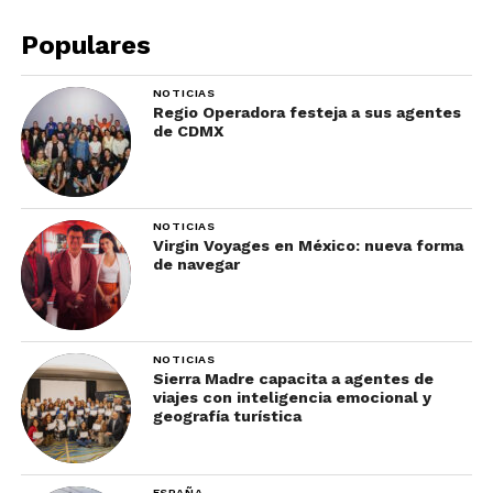
Populares
NOTICIAS
Regio Operadora festeja a sus agentes
de CDMX
NOTICIAS
Virgin Voyages en México: nueva forma
de navegar
Si viajas por tierra…
NOTICIAS
Algo fundamental que debes tomar en cuenta es
Sierra Madre capacita a agentes de
viajes con inteligencia emocional y
que si nunca sacas a pasear en coche a tus
geografía turística
mascotas (especialmente perros), no es una buena
idea planear un viaje largo en carretera. Lo
anterior porque muchos animales tienden a
ESPAÑA