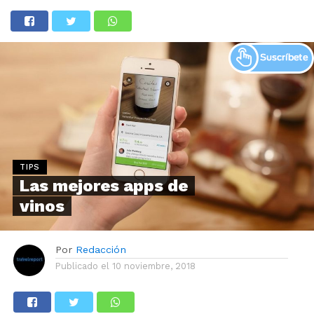
TIPS
Las mejores apps de
vinos
Por
Redacción
Publicado el
10 noviembre, 2018