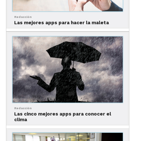
Es un asistente de vino virtual.
Con esta
aplicación comprar vino es más divertido y
fácil.
Redacción
Las mejores apps para hacer la maleta
Sólo tienes que llenar un pequeño formulario y tu
maridaje estará listo.
Además,
te muestra una ficha completa del vino
recomendado
que incluye lugar de origen,
cosecha y precio aproximado.
Delectable Wine
, enseña nuevos
horizontes
Redacción
Las cinco mejores apps para conocer el
clima