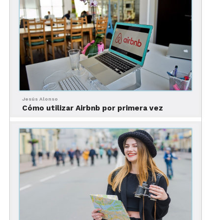
Jesús Alonso
Cómo utilizar Airbnb por primera vez
Esta aplicación es una
guía perfecta para
descubrir nuevos vinos.
Lo interesante de esta app es que son
los
sommelier y expertos los que hacen las
recomendaciones
de nuevas etiquetas.
Los conocedores del mundo del vino, también