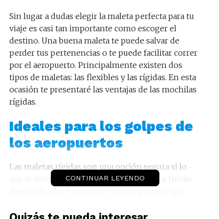
Sin lugar a dudas elegir la maleta perfecta para tu
viaje es casi tan importante como escoger el
destino. Una buena maleta te puede salvar de
perder tus pertenencias o te puede facilitar correr
por el aeropuerto. Principalmente existen dos
tipos de maletas: las flexibles y las rígidas. En esta
ocasión te presentaré las ventajas de las mochilas
rígidas.
Ideales para los golpes de
los aeropuertos
Las maletas rígidas son una opción segura si lo
que te interesa es
CONTINUAR LEYENDO
proteger las cosas que llevas
dentro de ella
. Su carcasa exterior permite que
sobrevivan al intenso ajetreo de los aeropuertos y
salgan de aquella traumática experiencia con tan
Quizás te pueda interesar...