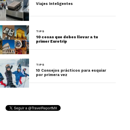
Viajes Inteligentes
Tu maleta o mochila perfecta será esa con la
que te sientas cómodo y seguro
.
TIPS
10 cosas que debes llevar a tu
Consejo fina
l: sin importar si prefieres una maleta
primer Eurotrip
o una mochila, siempre revisa la calidad de los
cierres.
TIPS
10 Consejos prácticos para esquiar
por primera vez