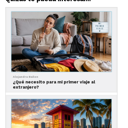
solo un rayón o una abolladura.
Las maletas rígidas son las
más duraderas
Alejandra Bailon
¿Qué necesito para mi primer viaje al
extranjero?
Las maletas rígidas están hechas de materiales
como polipropileno y policarbonato, por lo que
resisten el paso de los años
.