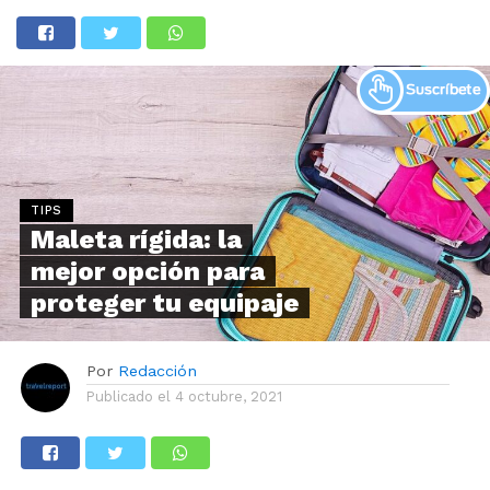
TIPS
Maleta rígida: la
mejor opción para
proteger tu equipaje
Por
Redacción
Publicado el
4 octubre, 2021