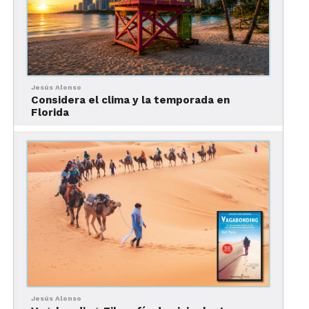
Sobre el peso y sobre
exceso de equipaje
De igual forma, las maletas rígidas son ideales si
eres de esas personas que no tienen límite y
Jesús Alonso
tampoco quieren pagar exceso de equipaje. Son
Considera el clima y la temporada en
Florida
una arma de doble filo ya que la forma en que se
abre
te permite ordenar con mayor facilidad su
contenido
; aunque abrirla implica que necesitas
un espacio mayor para hacerlo.
Jesús Alonso