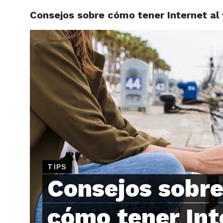
Consejos sobre cómo tener Internet al 
ARTÍCU
TIPS
Consejos sobr
cómo tener Int