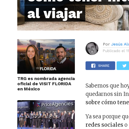
al viajar
Por
Jesús A
Publicado el
1
SHARE
TRG es nombrada agencia
oficial de VISIT FLORIDA
Sabemos que hoy
en México
quedarnos sin In
sobre cómo tener
Ya sea porque q
redes sociales
o 