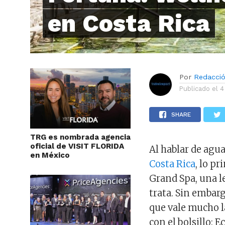
en Costa Rica
Por
Redacci
Publicado el
4
SHARE
TRG es nombrada agencia
oficial de VISIT FLORIDA
Al hablar de agu
en México
Costa Rica
, lo p
Grand Spa, una l
trata. Sin embar
que vale mucho 
con el bolsillo: