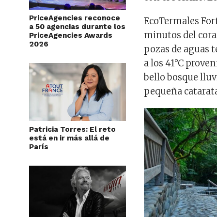
PriceAgencies reconoce
EcoTermales For
a 50 agencias durante los
minutos del cora
PriceAgencies Awards
2026
pozas de aguas t
a los 41°C proven
bello bosque lluv
pequeña catarata
Patricia Torres: El reto
está en ir más allá de
París