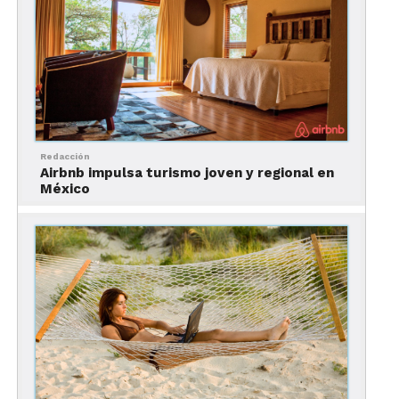
Redacción
Airbnb impulsa turismo joven y regional en
México
Es una opción excelente para viajeros que no
quieran quedarse en un hotel o estén buscando
una experiencia distinta y más cercana a los
locales, así como tener acceso a las comodidades
de una casa.
¿Qué nos gustó?
La aplicación de Airbnb es bastante intuitiva, pues
te permite filtrar tus resultados dependiendo de