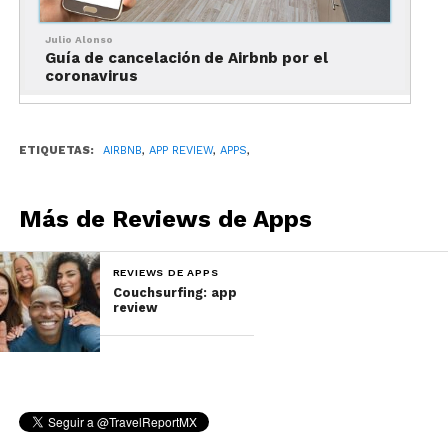
Julio Alonso
Guía de cancelación de Airbnb por el
coronavirus
ETIQUETAS:
AIRBNB
,
APP REVIEW
,
APPS
,
Más de Reviews de Apps
REVIEWS DE APPS
Couchsurfing: app
review
Reservar en la app de Airbnb también es bastante
sencillo, pues solamente tienes que confirmar la
información de tu viaje, ingresar los datos de
tarjeta (pago seguro) y si quieres, enviarle un
mensaje a tu anfitrión. Eso sí, tienes que tener un
perfil y registrarte antes de poder hacerlo.