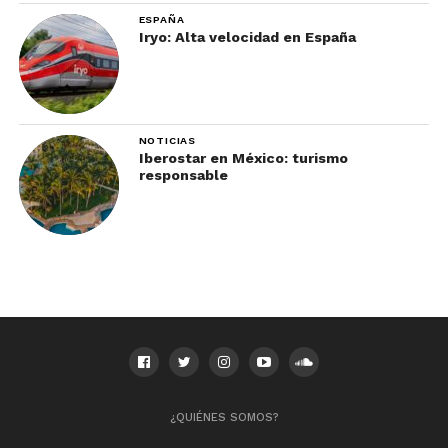
ESPAÑA
Iryo: Alta velocidad en España
NOTICIAS
Iberostar en México: turismo
responsable
Para quien no esté familiarizado con la aplicación,
el número de opciones de búsqueda y categorías
puede resultar un poco confuso.
Precio y valor por tu dinero
¡La aplicación es gratuita! Conoce más
aquí.
¿QUIÉNES SOMOS?