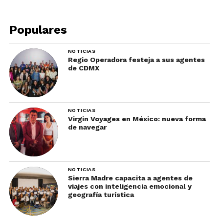
¿Qué no nos gustó de la app
Populares
de Airbnb?
NOTICIAS
La app de Airbnb no te permite cambiar tus
Regio Operadora festeja a sus agentes
de CDMX
preferencias de idioma y mantiene las que tengas
en tu teléfono.
NOTICIAS
Virgin Voyages en México: nueva forma
de navegar
NOTICIAS
Sierra Madre capacita a agentes de
viajes con inteligencia emocional y
geografía turística