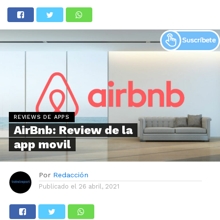
REVIEWS DE APPS
AirBnb: Review de la
app movil
Por
Redacción
Publicado el
26 abril, 2021