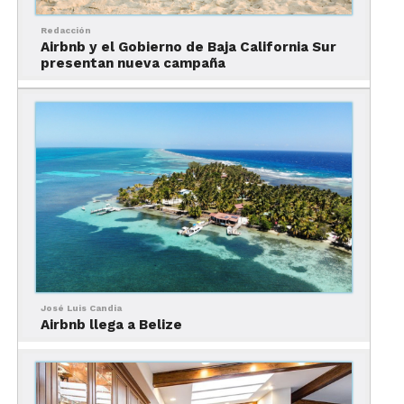
tu destino, el número de viajeros, la fecha de tu
Redacción
viaje, el tipo de propiedad y las amenidades.
Airbnb y el Gobierno de Baja California Sur
presentan nueva campaña
José Luis Candia
Airbnb llega a Belize