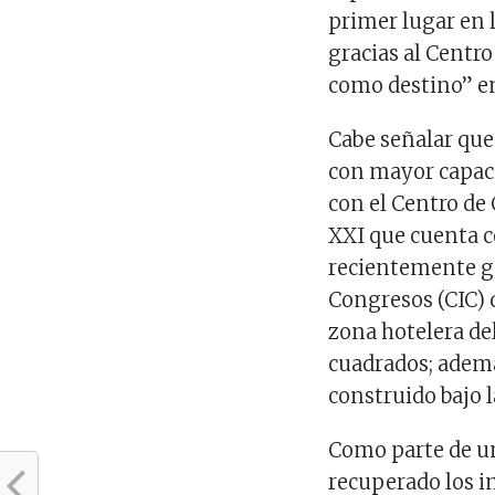
primer lugar en 
gracias al Centr
como destino” e
Cabe señalar que 
con mayor capaci
con el Centro de
XXI que cuenta c
recientemente g
Congresos (CIC) 
zona hotelera de
cuadrados; ademá
construido bajo l
Como parte de un
recuperado los i