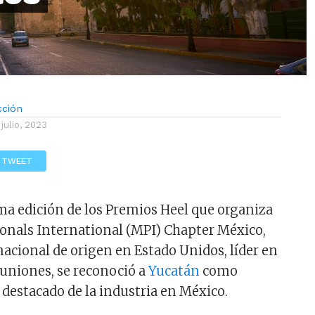
cción
 julio, 2023
TWEET
ma edición de los Premios Heel que organiza
onals International (MPI) Chapter México,
nacional de origen en Estado Unidos, líder en
euniones, se reconoció a
Yucatán
como
 destacado de la industria en México.