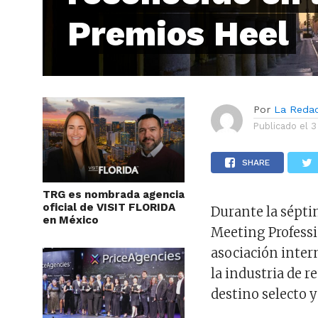
Premios Heel
Por
La Reda
Publicado el
3
SHARE
TRG es nombrada agencia
oficial de VISIT FLORIDA
Durante la sépti
en México
Meeting Professi
asociación inter
la industria de r
destino selecto y