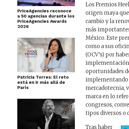
Los Premios Heel
PriceAgencies reconoce
origen maya que 
a 50 agencias durante los
cambio y la reno
PriceAgencies Awards
2026
más importantes 
México. Este pre
como a sus ofici
(OCV’s) por habe
implementación y
oportunidades de
Patricia Torres: El reto
implementando me
está en ir más allá de
mercadotecnia, 
París
marca en lo refer
congresos, conve
tipos diversos o
Tras haber