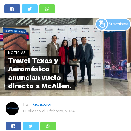
NOTICIAS
Travel Texas y
Aeroméxico
anuncian vuelo
directo a McAllen.
Por
Redacción
Publicado el
1 febrero, 2024