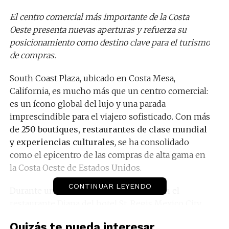
El centro comercial más importante de la Costa
Oeste presenta nuevas aperturas y refuerza su
posicionamiento como destino clave para el turismo
de compras.
South Coast Plaza, ubicado en Costa Mesa,
California, es mucho más que un centro comercial:
es un ícono global del lujo y una parada
imprescindible para el viajero sofisticado. Con más
de
250 boutiques, restaurantes de clase mundial
y experiencias culturales
, se ha consolidado
como el epicentro de las compras de alta gama en
la Costa Oeste de Estados Unidos.
CONTINUAR LEYENDO
Durante un exclusivo cóctel realizado en el
restaurante Diana del hotel St. Regis Mexico City,
Brian Chuan, Senior Director of International
Quizás te pueda interesar...
and Domestic Markets de South Coast Plaza
,