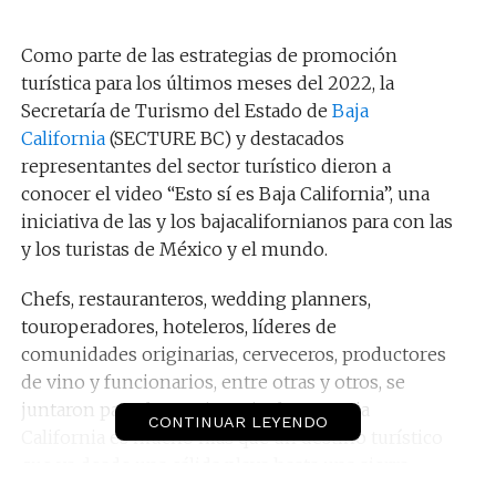
Como parte de las estrategias de promoción
turística para los últimos meses del 2022, la
Secretaría de Turismo del Estado de
Baja
California
(SECTURE BC) y destacados
representantes del sector turístico dieron a
conocer el video “Esto sí es Baja California”, una
iniciativa de las y los bajacalifornianos para con las
y los turistas de México y el mundo.
Chefs, restauranteros, wedding planners,
touroperadores, hoteleros, líderes de
comunidades originarias, cerveceros, productores
de vino y funcionarios, entre otras y otros, se
juntaron para dar testimonio de que Baja
CONTINUAR LEYENDO
California es mucho más que un destino turístico
que va desde una cálida playa hasta una sierra
nevada, Baja California es la gente que cada día con