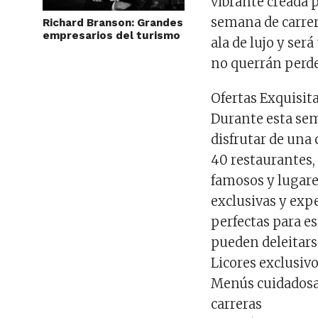
vibrante creada 
semana de carrera
Richard Branson: Grandes
empresarios del turismo
ala de lujo y se
no querrán perde
Ofertas Exquisit
Durante esta sem
disfrutar de una
40 restaurantes,
famosos y lugares
exclusivas y exp
perfectas para e
pueden deleitars
Licores exclusiv
Menús cuidadosa
carreras