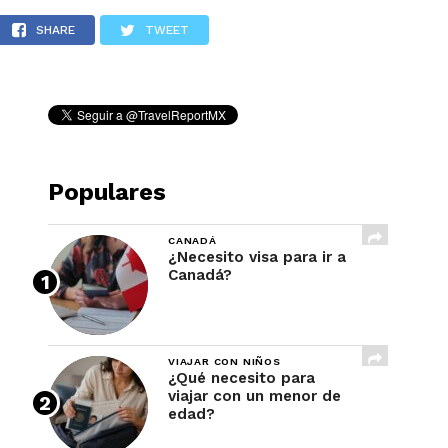
a 1
REVISTA
SHARE
TWEET
Populares
CANADÁ
¿Necesito visa para ir a
Canadá?
VIAJAR CON NIÑOS
¿Qué necesito para
viajar con un menor de
edad?