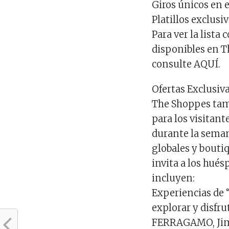
Giros únicos en e
Platillos exclusi
Para ver la lista
disponibles en T
consulte AQUÍ.
Ofertas Exclusiv
The Shoppes tam
para los visitan
durante la seman
globales y boutiq
invita a los hué
incluyen:
Experiencias de 
explorar y disfr
FERRAGAMO, Jim