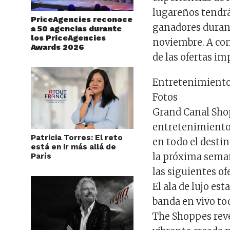
lugareños tendr
PriceAgencies reconoce
ganadores durant
a 50 agencias durante
los PriceAgencies
noviembre. A con
Awards 2026
de las ofertas i
Entretenimiento
Fotos
Grand Canal Sho
entretenimiento
Patricia Torres: El reto
en todo el desti
está en ir más allá de
la próxima seman
París
las siguientes of
El ala de lujo es
banda en vivo tod
The Shoppes reve