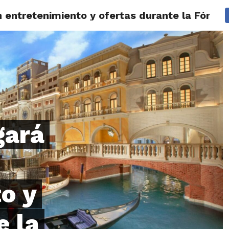
 entretenimiento y ofertas durante la Fórmul
LOS
REVIEWS
EVENTOS
GASTRONOMÍA
NOTICIAS
gará
o y
e la