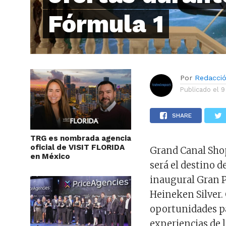
Fórmula 1
Por
Redacci
Publicado el
9
SHARE
TRG es nombrada agencia
oficial de VISIT FLORIDA
Grand Canal Sho
en México
será el destino d
inaugural Gran P
Heineken Silver.
oportunidades pa
experiencias de l