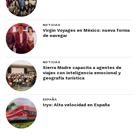
y playa. Ya tienes algo qué hacer en
Puerto
Morelos
y sus alreddores
Lo más interesante qué
NOTICIAS
Virgin Voyages en México: nueva forma
hacer en Puerto Morelos:
de navegar
Tulum
NOTICIAS
Sierra Madre capacita a agentes de
viajes con inteligencia emocional y
geografía turística
ESPAÑA
Iryo: Alta velocidad en España
Tienes qué ver en Puerto Morelos y las zonas arqueológicas cercanas
Conocer la antigua cultura maya es algo
qué hacer