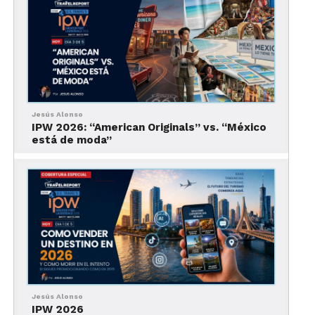
Presenta un porcentaje anual de días soleados del
41 por ciento, misma cantidad de días medio
nublados y un restante 18 de días nublados.
La temporada de lluvias va desde junio hasta
octubre. Le sigue una época de nortes (de octubre
Jesús Alonso
a enero).
IPW 2026: “American Originals” vs. “México
está de moda”
Visitar el Parque Nacional
Arrecife
Jesús Alonso
IPW 2026