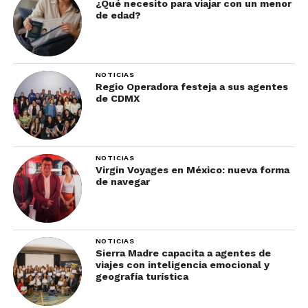
¿Qué necesito para viajar con un menor
utilizado para teñir tejidos. Sus casonas de
de edad?
mampostería y techo de teja francés dan cuenta de
su pasado comercial.
NOTICIAS
Sin duda, este poblado está en la lista de los
Regio Operadora festeja a sus agentes
pueblos mágicos que tienes que visitar en el 2021,
de CDMX
pues Campeche fue el primer estado en el país en
alcanzar el tan ansiado semáforo verde.
Imperdibles
NOTICIAS
Virgin Voyages en México: nueva forma
de navegar
Iglesia de San Joaquín
Parque principal
Parque de la Libertad con su réplica de
NOTICIAS
la estatua de la libertad
Sierra Madre capacita a agentes de
viajes con inteligencia emocional y
geografía turística
6. Valladolid