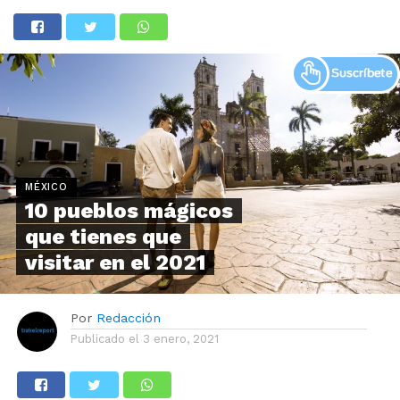
MÉXICO
10 pueblos mágicos
que tienes que
visitar en el 2021
Por
Redacción
Publicado el
3 enero, 2021