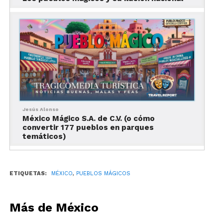
Iglesia de San Miguel del Espíritu
Vistas del Volcán de Fuego y el Nevado
de Colima
8. Todos Santos
Jesús Alonso
México Mágico S.A. de C.V. (o cómo
convertir 177 pueblos en parques
temáticos)
¿Por qué?
ETIQUETAS:
MÉXICO
,
PUEBLOS MÁGICOS
Atravesado por el Trópico de Cáncer, este poblado,
Más de México
ubicado en Baja California Sur, es ideal para
explorar las mágicas aguas del Mar de Cortés.