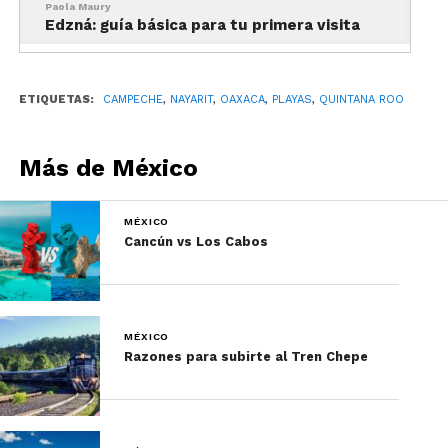
Paola Maury
Edzná: guía básica para tu primera visita
ETIQUETAS:
CAMPECHE
,
NAYARIT
,
OAXACA
,
PLAYAS
,
QUINTANA ROO
Más de México
MÉXICO
Cancún vs Los Cabos
MÉXICO
Razones para subirte al Tren Chepe
Lagunas
bioluminiscentes
en México