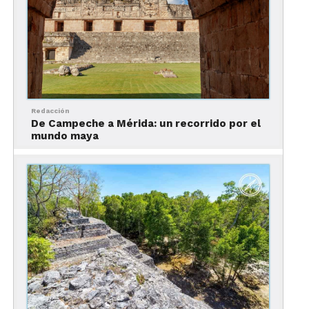
Redacción
De Campeche a Mérida: un recorrido por el
mundo maya
Playas bioluminiscentes
en México –
Xpicob,
Campeche
Campeche también cuenta con una de las mejores
playas del país, además tiene el plus de que