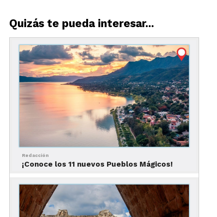
Playas bioluminiscentes
Quizás te pueda interesar...
en México –
Holbox,
Quintana Roo
Holbox o como le dice una querida amiga la
Isla
bonita
cuenta con este hermoso espectáculo. El
mar que la rodea y su arena de noche emiten
brillosos puntos azules.
Los meses en los que podrás disfrutar de
la
bioluminiscencia
es de
julio a enero.
Redacción
¡Conoce los 11 nuevos Pueblos Mágicos!