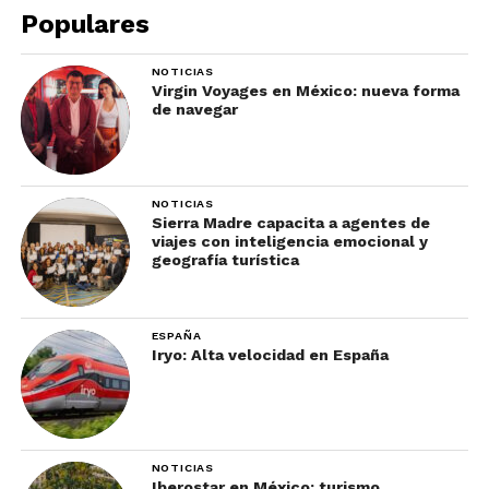
Populares
NOTICIAS
Virgin Voyages en México: nueva forma
de navegar
NOTICIAS
Sierra Madre capacita a agentes de
viajes con inteligencia emocional y
Parque Nacional Lagunas de
geografía turística
Chacahua
Este lugar es de los más importantes de Oaxaca.
ESPAÑA
Iryo: Alta velocidad en España
Como tal es un lugar protegido porque en ella
viven tres tipos de tortugas marinas: Golfina, Laud
y Carey.
De agosto a marzo se puede ver
NOTICIAS
Iberostar en México: turismo