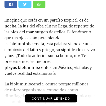
Imagina que estás en un paraíso tropical, es de
noche, la luz
del alba aún no llega, de repente de
las
olas
del
mar s
urgen destellos. El fenómeno
que tus ojos están percibiendo
es
bioluminiscencia
, esta palabra viene de una
simbiosis del latín y griego, su significado es vivo
y luz. ¿Todo lo anterior suena bonito, no? Te
presentamos las mejores
playas bioluminiscentes en México
, visítalas y
vuelve realidad esta fantasía:
La bioluminiscencia
ocurre porque millones
de
microorganismos
conocidos como
dinoflagelados
emiten una reacción química que
CONTINUAR LEYENDO
al combinarse con el agua produce luz.