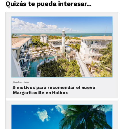
Quizás te pueda interesar...
Lugares para hacer Yoga en México
Y esa búsqueda campechana de libertad de
espíritu y de buena onda, nos obliga a regresar a lo
más simple y sencillo, a disfrutar de la hermosa
naturaleza, ya sean bosques, playas, lagos o lindos
recintos sagrados, lo importante es expandir la
energía, cargar las pilas, respirar y sentirte como
nuevo.
Redacción
Para relajarte, practicar Yoga en México y estirar el
5 motivos para recomendar el nuevo
Margaritaville en Holbox
cuerpacho en completa armonía visita estos 5
lugares y deja que todo tu ser se eleve en completa
armonía y felicidad, Ommm…
5 Lugares para hacer Yoga