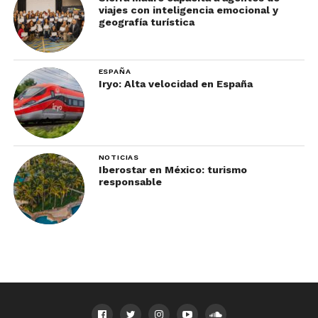
shinkansen de tamaño real.
viajes con inteligencia emocional y
geografía turística
Este un lugar que hay que ver en Kobe, sobre
todo si eres amante de las motocicletas
.
ESPAÑA
Iryo: Alta velocidad en España
NOTICIAS
Iberostar en México: turismo
responsable
Memorias del terremoto
El 17 de enero de 1995, la ciudad se vio sacudida
por el gran terremoto de Hanshin-Awaji.