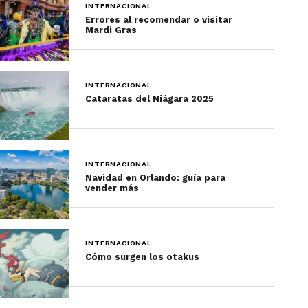
INTERNACIONAL
Errores al recomendar o visitar
Ubicado en el muelle de Meriken Park, destaca por
Mardi Gras
su estructura en forma de una gran red de pescar.
Asimismo, sobresalen las tres naves postradas en
INTERNACIONAL
su entrada: un barco español y dos
Cataratas del Niágara 2025
experimentales.
INTERNACIONAL
Navidad en Orlando: guía para
vender más
INTERNACIONAL
Cómo surgen los otakus
Foto: Cortesía Museo