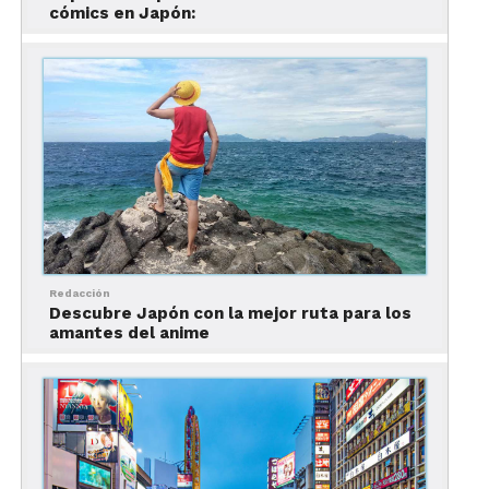
panorámica de la Bahía de Osaka y de la urbe en su
cómics en Japón:
totalidad.
Cuenta con un restaurante y un bar que gira 360
grados, donde es posible tomar una copa mientras
se admiran las hermosas vistas.
Este es el paseo que hay que hacer en Kobe como
un primer acercamiento.
Redacción
Descubre Japón con la mejor ruta para los
amantes del anime
Foto: Museo Marítimo de Kobe