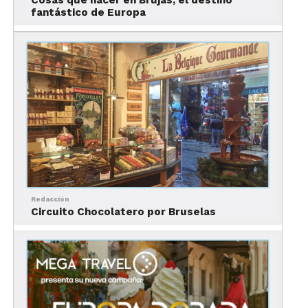
Cosas que hacer en Brujas, el destino
bonita, espera a verla de noche, es espectacular.
fantástico de Europa
Después de apreciar su plaza principal,
dar un
recorrido por el centro es algo que hay que
hacer en Bruselas
.
Hay tours gratuitos que te permiten introducirte al
descubrimiento de esta vibrante y moderna
ciudad.
Redacción
Circuito Chocolatero por Bruselas