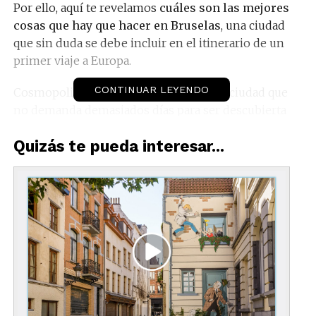
Por ello, aquí te revelamos
cuáles son las mejores
cosas que hay que hacer en Bruselas
, una ciudad
que sin duda se debe incluir en el itinerario de un
primer viaje a Europa.
CONTINUAR LEYENDO
Cosmopolita y cultural, Bruselas es una ciudad que
no demanda demasiados días para ser descubierta
pero que sin duda te sorprenderá.
Quizás te pueda interesar...
Además, puede fungir como punto de partida
hacia otros recorridos por algunos poblados de
Bélgica que parecen sacados de un cuento.
Descubre
las cosas más interesantes que hay
que ver en Bruselas
.