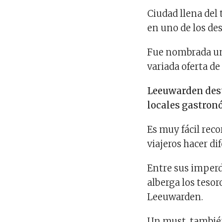
Ciudad llena del
en uno de los des
Fue nombrada una
variada oferta de
Leeuwarden dest
locales gastron
Es muy fácil reco
viajeros hacer di
Entre sus imperd
alberga los tesoro
Leeuwarden.
Un must, también