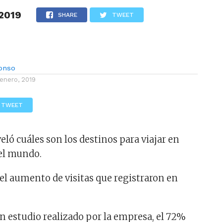
 2019
LOS
REVIEWS
EVENTOS
GASTRONOMÍA
NOTICIAS
SHARE
TWEET
lonso
 enero, 2019
TWEET
ló cuáles son los destinos para viajar en
el mundo.
 el aumento de visitas que registraron en
n estudio realizado por la empresa, el 72%