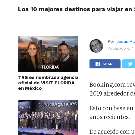
Los 10 mejores destinos para viajar en
ARTÍCU
Por
Jesús A
Publicado el
1
SHARE
TRG es nombrada agencia
oficial de VISIT FLORIDA
Booking.com reve
en México
2019 alrededor d
Esto con base en
años recientes.
De acuerdo con u