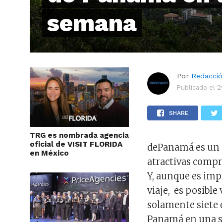
semana
Por
Redacci
Publicado el
2
SHARE
TRG es nombrada agencia
oficial de VISIT FLORIDA
dePanamá es un p
en México
atractivas compra
Y, aunque es imp
viaje, es posible
solamente siete 
Panamá en una 