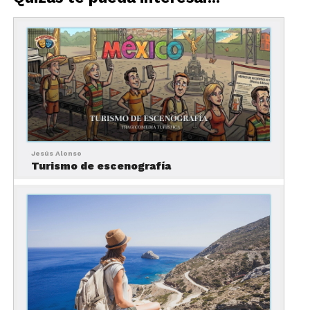
Jesús Alonso
Turismo de escenografía
Esta ciudad es el perfecto para sentirse como
protagonista de una película; gracias a que cada
rincón de esta gran metrópoli nos remonta a una
escena de acción, de romance, de aventura, incluso
de fantasía y ciencia ficción.
La lista de películas que tienen a la ciudad de
Nueva York es amplia, por mencionar algunas está