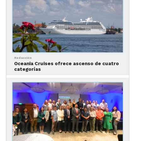
toman como locación las calles de la ciudad. Por
ejemplo: Romeo y Julieta, Frida, Hombre en
Llamas, Amores Perros, Museo, James Bond:
Spectre, Los Olvidados, Roma; entre otras.
Redacción
Oceania Cruises ofrece ascenso de cuatro
categorías
Londres, para unas
vacaciones mágicas
La tradición musical y la arquitectura de la ciudad