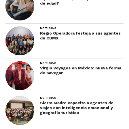
Demonios, Los Dos Papas, entre otras.
de edad?
NOTICIAS
Regio Operadora festeja a sus agentes
de CDMX
NOTICIAS
Virgin Voyages en México: nueva forma
de navegar
Si quieres saber más sobre estos destinos de
película, no dudes en visitar la página de
Best Day.
No olvides suscribirte en
nuestro newsletter
para
NOTICIAS
Sierra Madre capacita a agentes de
descubrir recomendaciones de destinos,
viajes con inteligencia emocional y
atracciones, hoteles, restaurantes, spas; así como
geografía turística
las noticias más importantes que todo agente de
viajes debe de conocer.