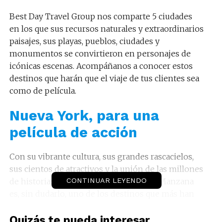
Best Day Travel Group nos comparte 5 ciudades
en los que sus recursos naturales y extraordinarios
paisajes, sus playas, pueblos, ciudades y
monumentos se convirtieron en personajes de
icónicas escenas. Acompáñanos a conocer estos
destinos que harán que el viaje de tus clientes sea
como de película.
Nueva York, para una
película de acción
Con su vibrante cultura, sus grandes rascacielos,
sus cientos de atractivos y la unión de las millones
de historias de sus habitantes, La Gran Manzana
CONTINUAR LEYENDO
es, sin dudarlo, uno de los destinos que más han
inspirado a cineastas y artistas en todas partes del
mundo.
Quizás te pueda interesar...