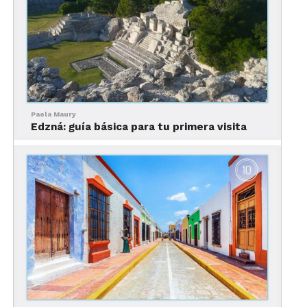
Paola Maury
Pingyao es una de las pocas ciudades chinas que
Edzná: guía básica para tu primera visita
conservan su trazo original.
Data de la Dinastía Ming y está ubicada a 715
kilómetros de Beijing, capital del país oriental.
Se ha convertido en uno de los destinos turísticos
más populares de su país y ha sido declarada
Patrimonio de la Humanidad.
Sus muros tienen una altura de 12 metros y un
espesor de 5 metros.