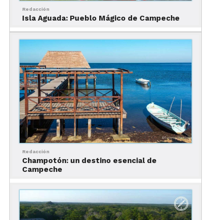
porción.
Redacción
Isla Aguada: Pueblo Mágico de Campeche
Pingyao, China
Redacción
Champotón: un destino esencial de
Campeche