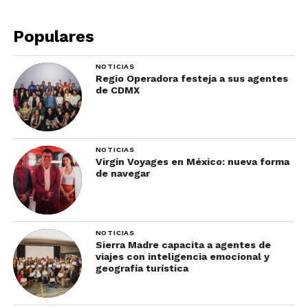
Populares
NOTICIAS
Regio Operadora festeja a sus agentes
de CDMX
Otra ciudad latinoamericana que despierta la
NOTICIAS
Virgin Voyages en México: nueva forma
envidia de Trump por los vestigios de su antigua
de navegar
muralla.
La ciudad, establecida en 1533, fungió por muchos
años como uno de los principales puertos de
NOTICIAS
Sierra Madre capacita a agentes de
América del Sur.
viajes con inteligencia emocional y
geografía turística
Ahí llegaban y de ahí salían valiosos cargamentos
que eran blanco de la codicia de los piratas.