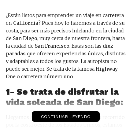
¿Están listos para emprender un viaje en carretera
en
California
? Pues hoy lo haremos a través de su
costa, para ser más precisos iniciando en la ciudad
de
San Diego
, muy cerca de nuestra frontera, hasta
la ciudad de
San Francisco
. Estas son las
diez
paradas
que ofrecen experiencias únicas, distintas
y adaptables a todos los gustos. La autopista no
puede ser mejor. Se trata de la famosa
Highway
On
e o carretera número uno.
1-
Se trata de disfrutar la
vida soleada de San Diego:
Llegamos al punto de partida de nuestro recorrido
CONTINUAR LEYENDO
por la costa oeste de los Estados Unidos, estamos
en la bella ciudad de San Diego,