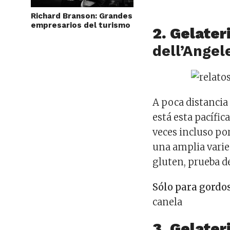
Richard Branson: Grandes
empresarios del turismo
2. Gelater
dell’Angel
A poca distancia
está esta pacífic
veces incluso po
una amplia varied
gluten, prueba d
Sólo para gordo
canela
3. Gelater