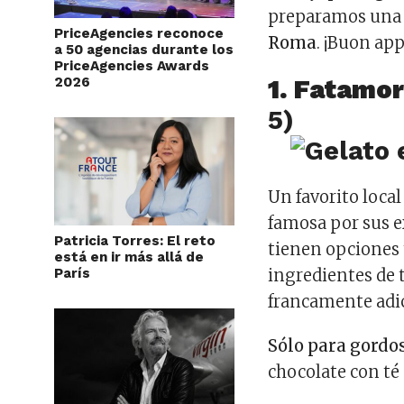
preparamos una 
PriceAgencies reconoce
Roma
. ¡Buon app
a 50 agencias durante los
PriceAgencies Awards
2026
1. Fatamo
5)
Un favorito local
famosa por sus e
Patricia Torres: El reto
tienen opciones 
está en ir más allá de
París
ingredientes de
francamente adic
Sólo para gordo
chocolate con té