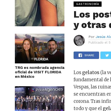
GASTRONOMÍA
Los pos
y otras 
Por
Jesús A
Publicado el
5
SHARE
TRG es nombrada agencia
Los
gelatos
(la v
oficial de VISIT FLORIDA
en México
fundamental de l
Vespas, las ruina
se encuentran en
corona. Tras infi
todo y que el
gel