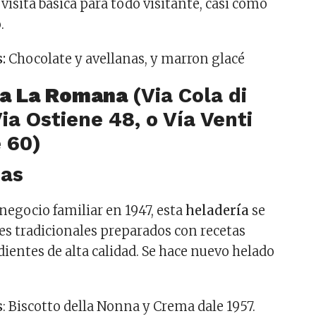
 visita básica para todo visitante, casi como
.
:
Chocolate y avellanas, y marron glacé
ria La Romana
(Via Cola di
Via Ostiene 48, o Vía Venti
 60)
egocio familiar en 1947, esta
heladería
se
res tradicionales preparados con recetas
ientes de alta calidad. Se hace nuevo helado
s
: Biscotto della Nonna y Crema dale 1957.