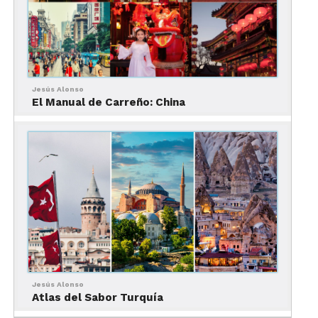
ofrecen especiales para cenar y para celebrar
ocasiones especiales.
Jesús Alonso
El Manual de Carreño: China
Para quien busque una experiencia especial, vale la
pena pedir el Vodka Block, la especialidad de la
casa, revestido en hielo y servido con mezcladores
al gusto.
Jesús Alonso
Además de su incomparable ambiente y sus
Atlas del Sabor Turquía
deliciosos sabores, Bacall’s cautiva a sus visitantes