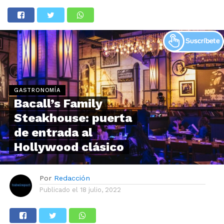
GASTRONOMÍA
Bacall’s Family
Steakhouse: puerta
de entrada al
Hollywood clásico
Por
Redacción
Publicado el
18 julio, 2022