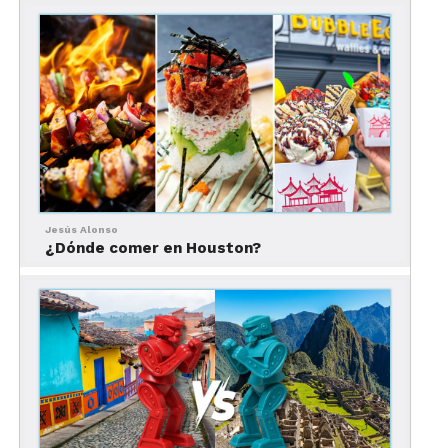
con su entretenimiento en vivo, que recibe en su
escenario a bandas en vivo, DJ’s y cantantes. Para
saber más de la agenda de eventos del restaurante,
haz click
aquí
.
Jesús Alonso
¿Dónde comer en Houston?
Por su privilegiada ubicación en el Distrito de los
Teatros, Bacall’s es el sitio perfecto para disfrutar
de una cena inolvidable para acompañar una
noche en Broadway o una experiencia de alguno