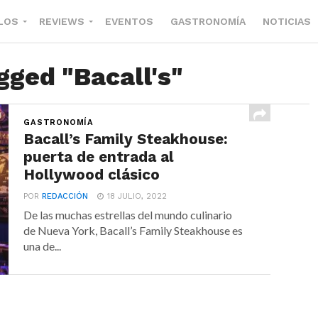
LOS
REVIEWS
EVENTOS
GASTRONOMÍA
NOTICIAS
gged "Bacall's"
GASTRONOMÍA
Bacall’s Family Steakhouse:
puerta de entrada al
Hollywood clásico
POR
REDACCIÓN
18 JULIO, 2022
De las muchas estrellas del mundo culinario
de Nueva York, Bacall’s Family Steakhouse es
una de...