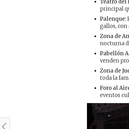
Teatro del 
principal q
Palenque:
P
gallos, con
Zona de An
nocturna du
Pabellón A
venden pro
Zona de Ju
toda la fami
Foro al Air
eventos cul