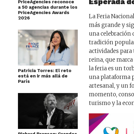
Esperada d
PriceAgencies reconoce
a 50 agencias durante los
PriceAgencies Awards
La Feria Naciona
2026
más grande y sign
una celebración q
tradición popula
actividades para 
reina, que marca e
la feria es un to
Patricia Torres: El reto
está en ir más allá de
una plataforma p
París
artesanal, y un f
momento, consol
turismo y la eco