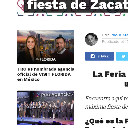
fiesta de Zaca
Por
Paola M
Publicado el
1
SHARE
TRG es nombrada agencia
La Feria
oficial de VISIT FLORIDA
en México
Encuentra aquí to
máxima fiesta de
¿Qué es la