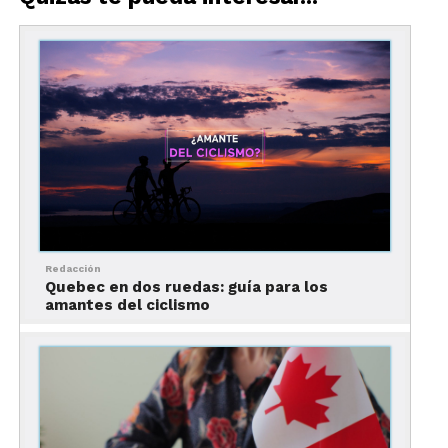
Vanessa Somarriba
,
Media Relations
Director
de
Destination Toronto
Juan González-Calcáneo
,
Media Relations
Redacción
Manager
de
Destination Toronto
Quebec en dos ruedas: guía para los
Alethia M. García
,
Socia Directora
de
PR
amantes del ciclismo
Central
Gloria Herrera
y
Gabriela Ledesma
,
Representantes de Destination Toronto en
México