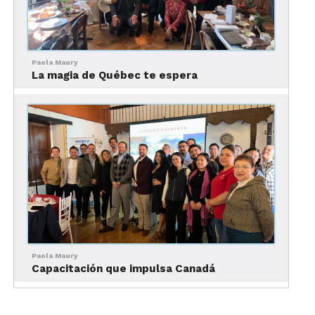
resaltó la importancia de los eventos y equipos
que hacen vibrar a locales y visitantes:
•
FIFA World Cup 2026:
Toronto será una de las
sedes oficiales del evento deportivo más esperado
Paola Maury
del planeta, lo que pondrá a la ciudad en el radar de
La magia de Québec te espera
millones de fanáticos.
•
Béisbol:
los Toronto Blue Jays representan el
espíritu competitivo de la Major League Baseball y
son una experiencia inolvidable para quienes
visitan el estadio.
•
Básquetbol:
con los Toronto Raptors como
campeones de la NBA, la ciudad se ha consolidado
como un referente del deporte ráfaga en
Norteamérica.
• Hockey sobre hielo:
los Toronto Maple Leafs son
Paola Maury
un símbolo de tradición y pasión, que refleja el
Capacitación que impulsa Canadá
amor de la ciudad por este deporte.