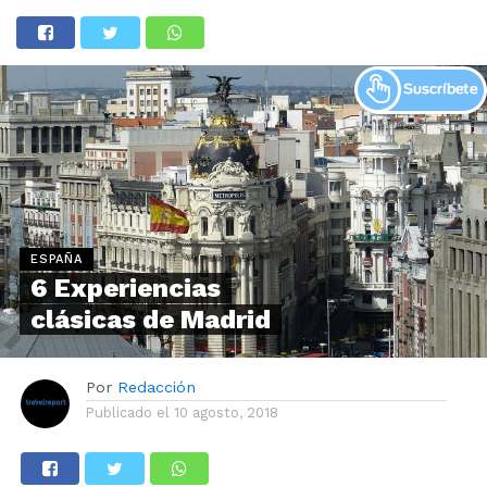
ESPAÑA
6 Experiencias
clásicas de Madrid
Por
Redacción
Publicado el
10 agosto, 2018