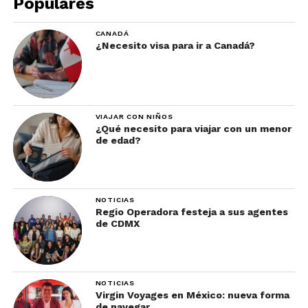
Populares
años de historia. Es, además, el lugar preferido de
los locales para ver el atardece, ya que mientras sus
CANADÁ
espejos de agua reflejan el lienzo celeste, su
¿Necesito visa para ir a Canadá?
mirador ofrece inigualables vistas de la parte
oeste de Madrid.
¿Dónde?
En el Parque del Oeste, cerca de la Plaza
VIAJAR CON NIÑOS
de España.
¿Qué necesito para viajar con un menor
de edad?
Experiencias clásicas de
Madrid: Caminar por la Gran
Vía
NOTICIAS
Regio Operadora festeja a sus agentes
de CDMX
NOTICIAS
Virgin Voyages en México: nueva forma
de navegar