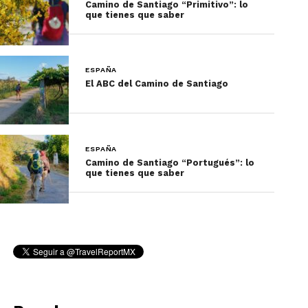
Camino de Santiago “Primitivo”: lo
que tienes que saber
ESPAÑA
El ABC del Camino de Santiago
ESPAÑA
Camino de Santiago “Portugués”: lo
que tienes que saber
Foto: Rodrigo Gianesi
Traído bloque a bloque desde la región de Nubia
en Egipto, este fascinante templo dedicado a
Amón Ra e Isis, es un testigo de piedra de 2200