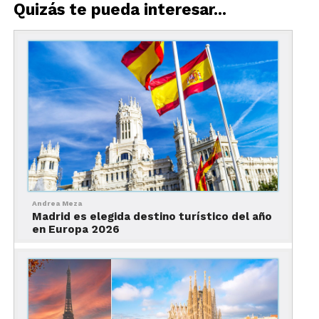
Quizás te pueda interesar...
Lee nuestra Infografía
¿Qué es el Camino de
Andrea Meza
Madrid es elegida destino turístico del año
Santiago?
en Europa 2026