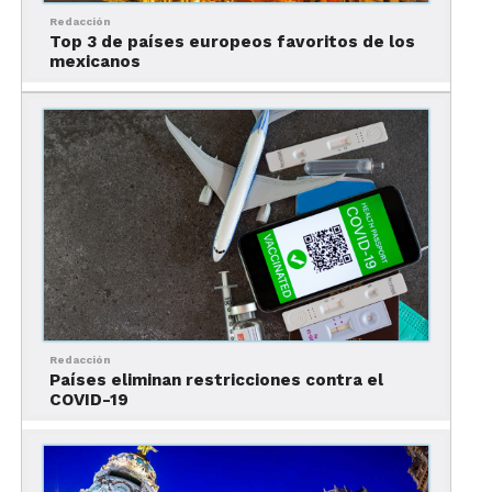
Redacción
Durante siglos, peregrinos de distintas partes del
Top 3 de países europeos favoritos de los
mexicanos
mundo han recorrido estos caminos:
Redacción
Países eliminan restricciones contra el
COVID-19