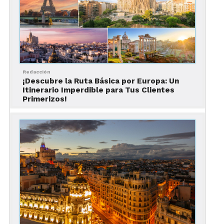
Redacción
¡Descubre la Ruta Básica por Europa: Un
Itinerario Imperdible para Tus Clientes
Primerizos!
El Camino de Santiago es una red de rutas
históricas que llevan hasta Santiago de
Compostela, ciudad donde se encuentra la
famosa Catedral de Santiago de
Compostela.