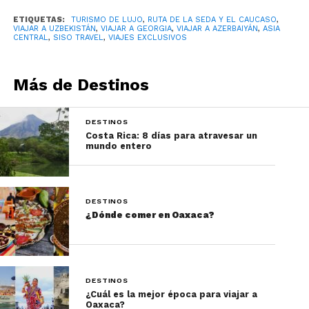
ciudades históricas atravesando el desierto de
ETIQUETAS:
TURISMO DE LUJO
,
RUTA DE LA SEDA Y EL CAUCASO
,
Kyzylkum.
VIAJAR A UZBEKISTÁN
,
VIAJAR A GEORGIA
,
VIAJAR A AZERBAIYÁN
,
ASIA
CENTRAL
,
SISO TRAVEL
,
VIAJES EXCLUSIVOS
Samarcanda destaca como una de las joyas más
impresionantes de toda la Ruta de la Seda.
Más de Destinos
Azerbaiyán: donde Oriente
DESTINOS
y Occidente se encuentran
Costa Rica: 8 días para atravesar un
mundo entero
La segunda parte del viaje lleva al viajero hacia
Azerbaiyán, un país donde la modernidad y la
tradición conviven de forma sorprendente.
DESTINOS
¿Dónde comer en Oaxaca?
La experiencia se centra en:
Bakú
DESTINOS
Sheki
¿Cuál es la mejor época para viajar a
Oaxaca?