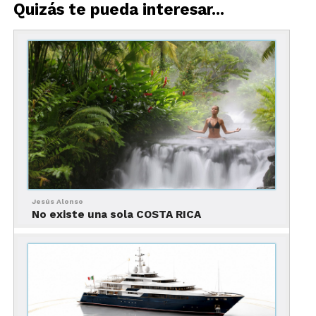
Quizás te pueda interesar...
hasta hoy.
Jesús Alonso
No existe una sola COSTA RICA
Lee nuestra infografía