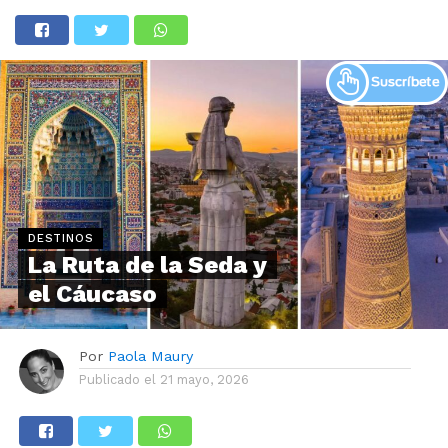
DESTINOS
La Ruta de la Seda y
el Cáucaso
Por
Paola Maury
Publicado el
21 mayo, 2026