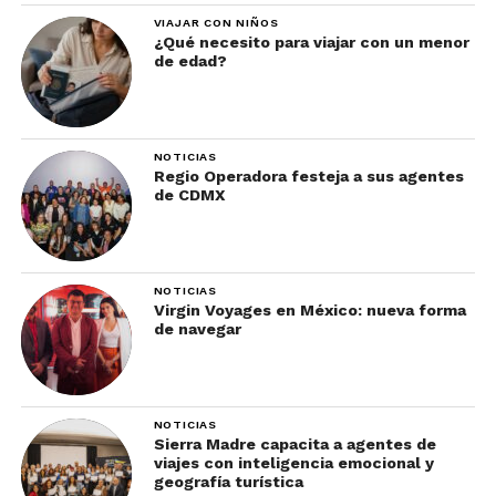
VIAJAR CON NIÑOS
La última parte del recorrido se desarrolla en
¿Qué necesito para viajar con un menor
de edad?
Georgia, uno de los destinos más auténticos y
hospitalarios de la región.
Lugares como:
NOTICIAS
Regio Operadora festeja a sus agentes
de CDMX
Tbilisi
Mtskheta
Kazbegi
NOTICIAS
Virgin Voyages en México: nueva forma
Kakheti
de navegar
Sighnaghi
…permiten explorar monasterios ancestrales,
NOTICIAS
Sierra Madre capacita a agentes de
montañas imponentes, rutas del vino y ciudades
viajes con inteligencia emocional y
llenas de encanto.
geografía turística