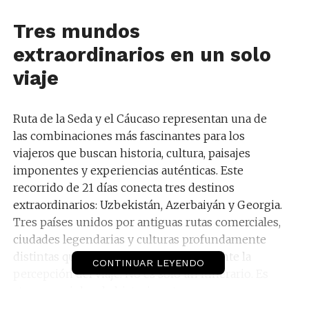
Tres mundos
extraordinarios en un solo
viaje
Ruta de la Seda y el Cáucaso representan una de
las combinaciones más fascinantes para los
viajeros que buscan historia, cultura, paisajes
imponentes y experiencias auténticas. Este
recorrido de 21 días conecta tres destinos
extraordinarios: Uzbekistán, Azerbaiyán y Georgia.
Tres países unidos por antiguas rutas comerciales,
ciudades legendarias y culturas profundamente
distintas que transforman completamente la
CONTINUAR LEYENDO
percepción del viaje. No es solo un itinerario. Es
atravesar siglos de historia entre caravanas,
montañas, bazares y tradiciones que siguen vivas