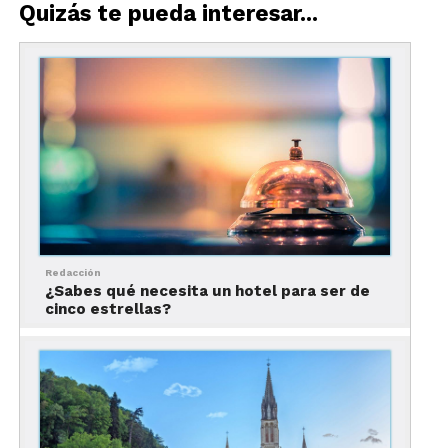
Quizás te pueda interesar...
¿Se requiere visa?
No.
España
, no solicita visa a los mexicanos. Sin
embargo, solo puedes permanecer en territorio
español por un periodo máximo de 90 días. Al
término de ese lapso, debes abandonar el espacio
Schengen (área común migratoria europea) por 90
días antes de volver a ingresar a España.
Redacción
Toma en cuenta que, a partir del 2021, todos los
¿Sabes qué necesita un hotel para ser de
cinco estrellas?
viajeros mexicanos que deseen visitar este país
deberán realizar el trámite del Sistema Europeo de
Información y Autorización de Viaje (ETIAS por
sus siglas en inglés).
¿Debo viajar con pasaporte?