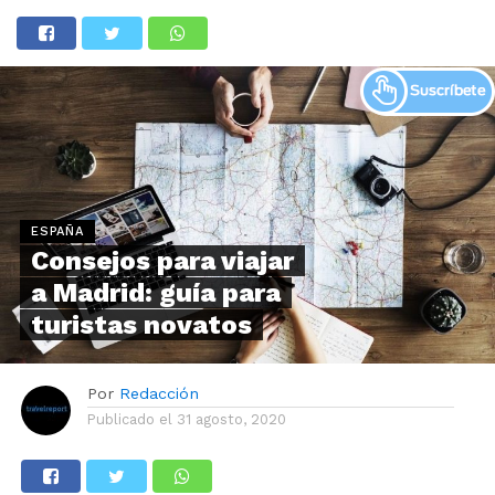
ESPAÑA
Consejos para viajar
a Madrid: guía para
turistas novatos
Por
Redacción
Publicado el
31 agosto, 2020