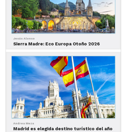
Sí. Considera que tu pasaporte debe tener una
validez de seis meses para que puedas entrar a
España y por ende para viajar a Madrid.
Dinero
Jesús Alonso
Sierra Madre: Eco Europa Otoño 2026
¿Cuál es la moneda oficial?
Andrea Meza
Madrid es elegida destino turístico del año