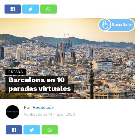
ESPAÑA
Barcelona en 10
paradas virtuales
Por
Redacción
Publicado el
14 mayo, 2020