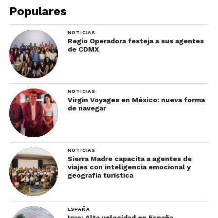
bordo del turibús.
Populares
6. Turibús
NOTICIAS
Regio Operadora festeja a sus agentes
de CDMX
NOTICIAS
Virgin Voyages en México: nueva forma
de navegar
Foto: Barcelona City Tours / Qué hacer en Barcelona: Guía virtual
NOTICIAS
Sierra Madre capacita a agentes de
viajes con inteligencia emocional y
Tomar el autobús turístico es una estupenda
geografía turística
forma de conocer la ciudad por primera vez y
darte una idea de sus muchos atractivos.
Aquí
te
dejamos una probadita de la experiencia.
ESPAÑA
Iryo: Alta velocidad en España