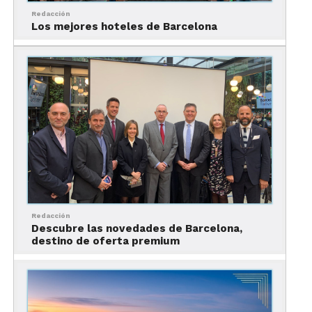
Por supuesto, que al hablar de arquitectura en
Redacción
Barcelona, nada como nuestra siguiente parada:
Los mejores hoteles de Barcelona
Descubrir el sentido de la creatividad en la Casa
Milà.
3. Casa Milà
Redacción
Descubre las novedades de Barcelona,
destino de oferta premium
Qué hacer en Barcelona: Guía virtual
Conocida como “La Pedrera”, esta casa es famosa