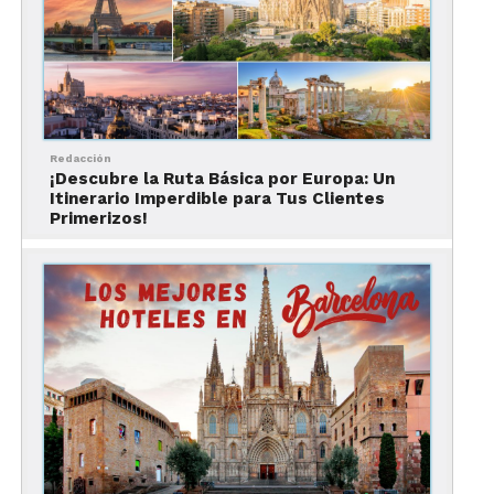
2. Parc Güell
Redacción
¡Descubre la Ruta Básica por Europa: Un
Itinerario Imperdible para Tus Clientes
Primerizos!
Foto: Jean Christophe Benoist / Qué hacer en Barcelona: Guía virtual
Ubicado en el monte Carmelo, este surreal parque
nombrado Patrimonio de la Humanidad por la
UNESCO está inspirado en las formas orgánicas de
la naturaleza, el simbolismo y la mitología. Te
invitamos a explorarlo en este
link
.