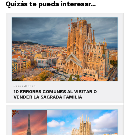
Quizás te pueda interesar...
Qué hacer en Barcelona: Guía virtual
El símbolo de Barcelona y el máximo exponente
de la arquitectura modernista catalana, es un
majestuoso proyecto de Antonio Gaudí que, tras
cien años de construcción, aún no está terminado.
Jesús Alonso
Descubre sus rincones con este
video
.
10 ERRORES COMUNES AL VISITAR O
VENDER LA SAGRADA FAMILIA
Continuemos nuestro recorrido con otra obra
imperdible de Gaudí y nuestra segunda parada: ver
Barcelona al atardecer desde el fascinante Parc
Güell