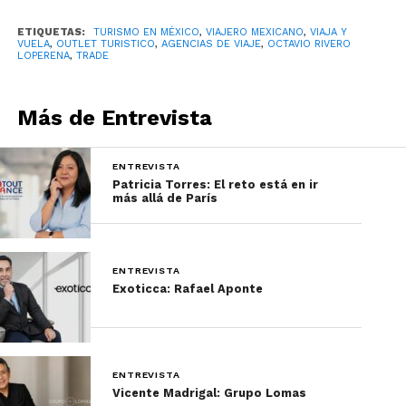
radicalmente.
ETIQUETAS:
TURISMO EN MÉXICO
,
VIAJERO MEXICANO
,
VIAJA Y
VUELA
,
OUTLET TURISTICO
,
AGENCIAS DE VIAJE
,
OCTAVIO RIVERO
Hace años, muchos asistentes llegaban
LOPERENA
,
TRADE
simplemente “a ver qué encontraban”.
Más de Entrevista
ENTREVISTA
Patricia Torres: El reto está en ir
más allá de París
ENTREVISTA
Exoticca: Rafael Aponte
Hoy llegan preparados. Con capturas de
pantalla, promociones guardadas, TikToks
ENTREVISTA
Vicente Madrigal: Grupo Lomas
vistos y comparativos hechos desde casa.