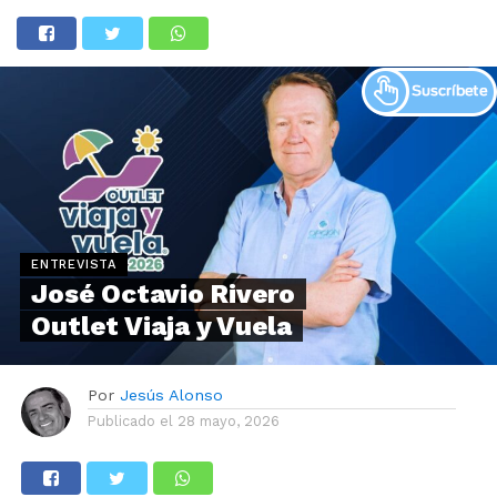
ENTREVISTA
José Octavio Rivero
Outlet Viaja y Vuela
Por
Jesús Alonso
Publicado el
28 mayo, 2026