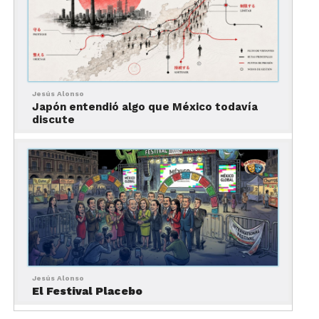
Jesús Alonso
Japón entendió algo que México todavía
discute
El visitante quiere comparar opciones cara
a cara, entender qué incluye un paquete,
conocer diferencias entre hoteles y sentir
que alguien lo está guiando antes de
gastar los ahorros de sus vacaciones.
El viajero mexicano llega
más preparado que nunca
Jesús Alonso
El Festival Placebo
El comportamiento del consumidor cambió