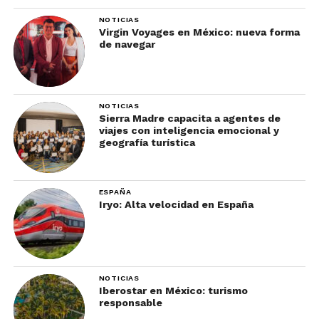
NOTICIAS
Virgin Voyages en México: nueva forma
de navegar
meses sin intereses
NOTICIAS
Sierra Madre capacita a agentes de
reembolsos bancarios
viajes con inteligencia emocional y
geografía turística
upgrades
beneficios exclusivos
ESPAÑA
descuentos diseñados
Iryo: Alta velocidad en España
específicamente para
competir dentro del evento
NOTICIAS
Todos saben que el visitante está comparando
Iberostar en México: turismo
constantemente.
responsable