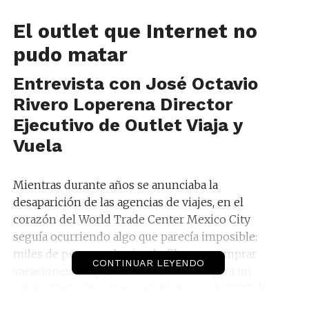
El outlet que Internet no
pudo matar
Entrevista con José Octavio
Rivero Loperena Director
Ejecutivo de Outlet Viaja y
Vuela
Mientras durante años se anunciaba la
desaparición de las agencias de viajes, en el
corazón del World Trade Center Mexico City
seguía ocurriendo algo que parecía imposible:
miles de personas haciendo fila para comprar
CONTINUAR LEYENDO
vacaciones. No para un concierto. No para un
celular.Para viajar. Y eso, en plena era de TikTok,
inteligencia artificial, metabuscadores y