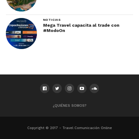
“Si no llevas algo bueno,
te comen”, reconoce
NOTICIAS
Mega Travel capacita al trade con
Octavio entre risas.
#ModoOn
Y quizá esa competencia es precisamente lo que
hace tan atractivo el outlet turístico.
Un gran outlet turístico, no
una feria tradicional
¿QUIÉNES SOMOS?
Copyright © 2017 - Travel Comunicación Online