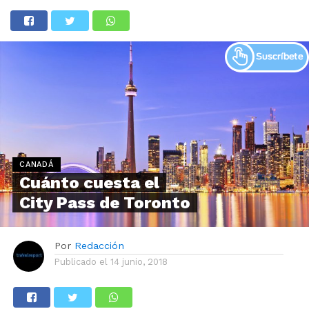
CANADÁ
Cuánto cuesta el
City Pass de Toronto
Por
Redacción
Publicado el
14 junio, 2018