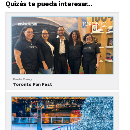
Quizás te pueda interesar...
Es válido durante 9 días consecutivos a partir del
primer día de uso, así que no es necesario ir con
prisas, tendrás tiempo para disfrutar de Toronto a
tu ritmo.
Paola Maury
Toronto Fan Fest
Incluye 5 atractivos: CN Tower, Casa Loma, El
Museo Real, El Acuario Ripley’s y el zoológico de
Toronto.
El pase para adultos cuesta 71.20 dólares, es decir,
alrededor de 1,500 pesos, mientras que el de niños