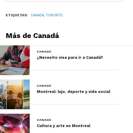
Para utilizarlo solo debes presentarlo. Las
entradas sirven para un solo acceso a menos que
ETIQUETAS:
CANADÁ
,
TORONTO
se indique lo contrario.
Aunque una de sus promesas es que evitarás las
Más de Canadá
filas, lo cierto es que en algunas atracciones, hacer
fila, será inevitablemente.
CANADÁ
¿Necesito visa para ir a Canadá?
CANADÁ
Montreal: lujo, deporte y vida social
CANADÁ
Cultura y arte en Montreal