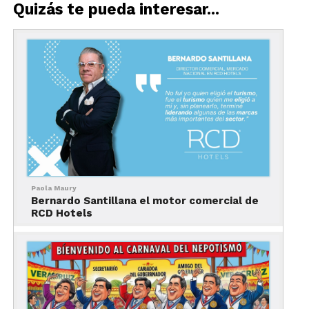
Quizás te pueda interesar...
Costo: La entrada general cuesta $25.
Descripción: El Denver Art Museum alberga una
extensa colección de arte de todo el mundo. Desde
obras clásicas hasta arte moderno, este museo
ofrece una experiencia cultural única en Denver.
Paola Maury
Selfie perfecta: Posiciona tu selfie frente a la
Bernardo Santillana el motor comercial de
RCD Hotels
icónica escultura de caballos de la entrada
principal.
Página web:
Denver Art Museum
2.
Denver Botanic Gardens