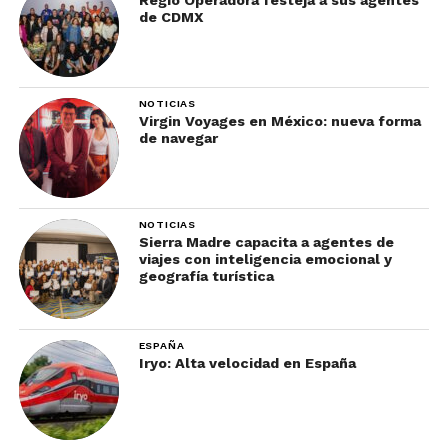
Regio Operadora festeja a sus agentes
de CDMX
NOTICIAS
Virgin Voyages en México: nueva forma
de navegar
Este palacio es un deleite para los amantes de la
arquitectura, un encuentro exquisito entre lo
NOTICIAS
mudéjar y el Renacimiento. Sus patios y jardines
Sierra Madre capacita a agentes de
viajes con inteligencia emocional y
son remansos de paz. Recomendación: No dejes
geografía turística
de visitar el precioso Patio de la Montería.
8.
Flamenco en Triana
ESPAÑA
Iryo: Alta velocidad en España