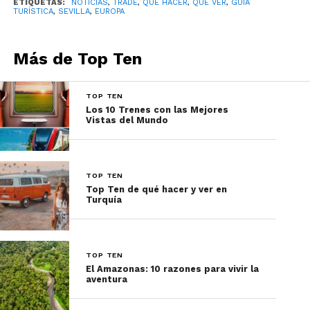
ETIQUETAS:
NOTICIAS
,
TRADE
,
QUÉ HACER
,
QUÉ VER
,
GUÍA
TURÍSTICA
,
SEVILLA
,
EUROPA
Más de Top Ten
TOP TEN
Los 10 Trenes con las Mejores
Vistas del Mundo
A lo largo del Guadalquivir, esta torre dorada
destaca como un faro de la historia de Sevilla.
TOP TEN
Desde su cima, las vistas del río y de la ciudad son
Top Ten de qué hacer y ver en
Turquía
realmente impresionantes. Recomendación: Visita
el museo naval en su interior para entender mejor
la rica historia marítima de Sevilla.
TOP TEN
6.
Metropol Parasol (Las
El Amazonas: 10 razones para vivir la
aventura
Setas de Sevilla)