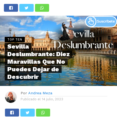
TOP TEN
Sevilla
Deslumbrante: Diez
Maravillas Que No
Puedes Dejar de
Descubrir
Por
Andrea Meza
Publicado el
14 julio, 2023