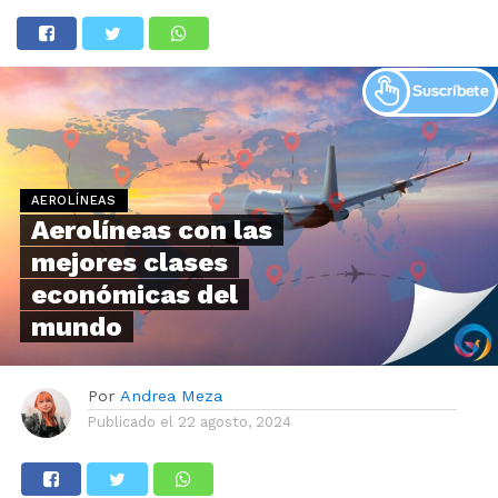
AEROLÍNEAS
Aerolíneas con las
mejores clases
económicas del
mundo
Por
Andrea Meza
Publicado el
22 agosto, 2024