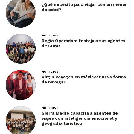
Alturas
¿Qué necesito para viajar con un menor
de edad?
País: Taiwán | Inicio de operaciones: 1989
NOTICIAS
Relativamente joven, pero con un espíritu que
Regio Operadora festeja a sus agentes
de CDMX
desafía los tiempos,
EVA Air
ha construido su
reputación sobre la base de un servicio impecable
y una atención al detalle que resuena en cada
rincón de su cabina económica. Aquí, el viajero
NOTICIAS
Virgin Voyages en México: nueva forma
encuentra más que un asiento; descubre un rincón
de navegar
de paz en el caos del cielo, donde cada aspecto ha
sido diseñado para deleitar y satisfacer.
6. ANA All Nippon Airways:
NOTICIAS
Sierra Madre capacita a agentes de
Tecnología y Calidez en
viajes con inteligencia emocional y
geografía turística
Perfecta Armonía