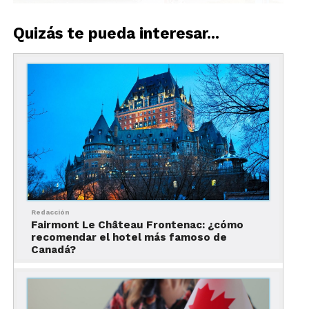
Foto: Eva Blue, Jacques Cartier / Lujo en Montreal
Quizás te pueda interesar...
Consulta el siguiente mapa para conocer la
ubicación de los sitios mencionados en esta guía.
Redacción
Fairmont Le Château Frontenac: ¿cómo
recomendar el hotel más famoso de
Canadá?