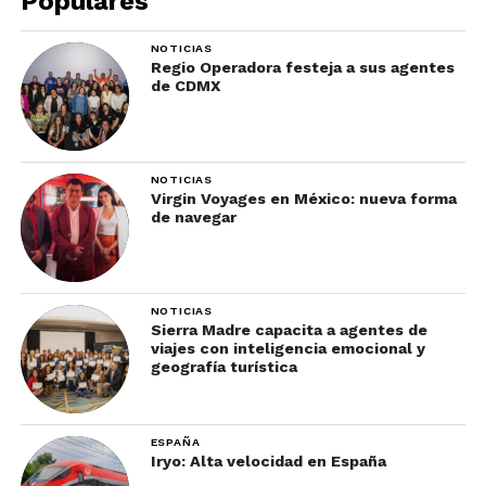
Populares
L’International des Feux Loto-Quebec
, una
sorprendente competencia de pirotecnia; y el
Just
NOTICIAS
For Laughs Festival
, el evento de comedia más
Regio Operadora festeja a sus agentes
de CDMX
prestigioso del mundo.
Otros eventos esenciales de la ciudad son
Montréal Cirque Festival
,
Fashion & Design
NOTICIAS
Festival
,
YUL EAT
y
Gardens of Light,
así como los
Virgin Voyages en México: nueva forma
de navegar
partidos de los
Canadiens de Montréal
y los
conciertos de la Orquesta Sinfónica.
Descubriendo el sabor de
NOTICIAS
Montreal
Sierra Madre capacita a agentes de
viajes con inteligencia emocional y
geografía turística
ESPAÑA
Iryo: Alta velocidad en España