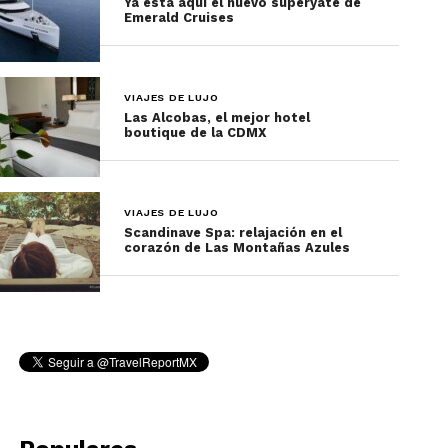
Ya está aquí el nuevo súperyate de
Emerald Cruises
VIAJES DE LUJO
Las Alcobas, el mejor hotel
boutique de la CDMX
Foto: Frédérique Ménard-Aubin, Festival International de Jazz de
VIAJES DE LUJO
Montréal / Lujo en Montreal
Scandinave Spa: relajación en el
corazón de Las Montañas Azules
Además de su gran número de atractivos,
Montreal ofrece una programación incomparable
de eventos y festivales. Solamente en verano, se
realiza el
Grand Prix du Canada-F1,
con los
mejores conductores en el circuito Gilles-
Villeneuve; el
Festival de Jazz de Montrea
l, el más
grande de su tipo con 650 shows; el