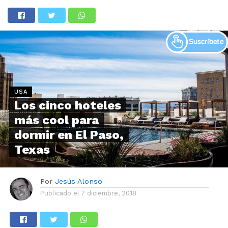
USA
Los cinco hoteles
más cool para
dormir en El Paso,
Texas
Por
Jesús Alonso
Publicado el
7 diciembre, 2018