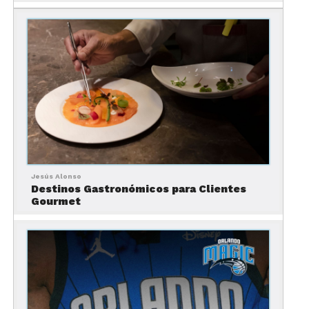
coctel con
vista al mar.
Mira nuestro video
3. Admira el Arte en el Museo Dalí
Si eres amante del arte, el
Museo Dalí
es una
parada obligatoria. Alberga la colección más
grande de obras de Salvador Dalí fuera de España y
es una joya arquitectónica y cultural en St.
Petersburg.
Jesús Alonso
Costo:
$25 USD para adultos.
Destinos Gastronómicos para Clientes
Gourmet
4. Disfruta del Entretenimiento
en TopGolf St. Petersburg
Este innovador campo de golf combina tecnología
avanzada con una experiencia divertida para
grupos. Además de jugar, puedes disfrutar de