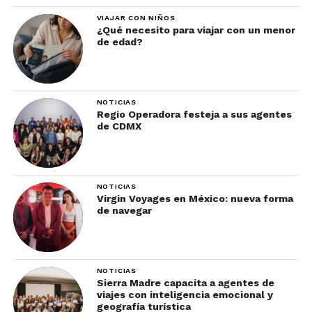
boutique en el corazón de St.
VIAJAR CON NIÑOS
Petersburg, con una terraza exclusiva
¿Qué necesito para viajar con un menor
de edad?
con vista a la bahía.
The Vinoy Renaissance St.
Petersburg Resort & Golf Club
:
Resort histórico que combina
NOTICIAS
Regio Operadora festeja a sus agentes
elegancia clásica con comodidades
de CDMX
modernas.
NOTICIAS
Virgin Voyages en México: nueva forma
de navegar
NOTICIAS
Consejos para Viajar a St.
Sierra Madre capacita a agentes de
viajes con inteligencia emocional y
Pete y Clearwater
geografía turística