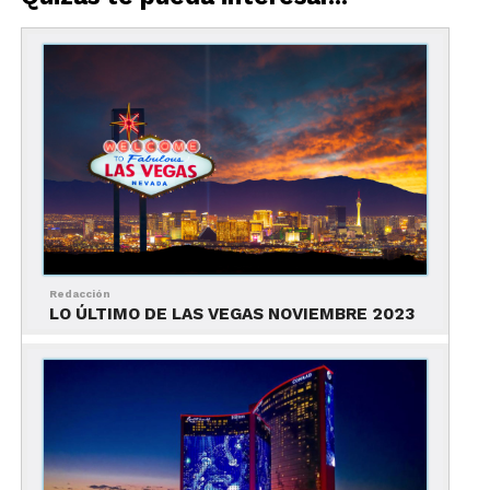
más de 32 millones de personas, 19 millones más
que lo reportado en 2020. Por otra parte, en 2019,
llegaron a Las Vegas más de 42 millones de
visitantes.
El estudio sobre el perfil de sus visitantes,
compartido por Las Vegas Convention and Visitors
Authority, arrojó que el 48% de los encuestados
sintieron que su experiencia en Las Vegas superó
sus expectativas; mientras que el 46% dijo que
solamente fueron cumplidas estas expectativas.
Redacción
LO ÚLTIMO DE LAS VEGAS NOVIEMBRE 2023