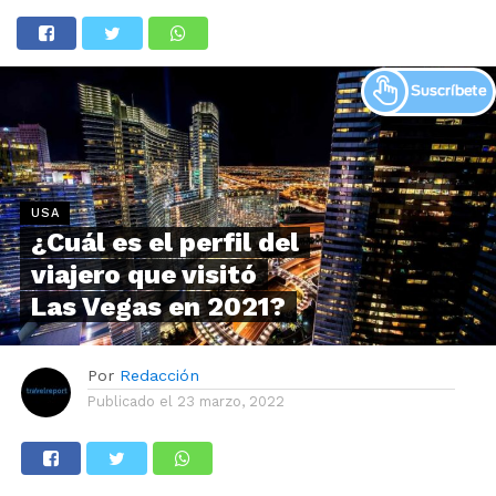
USA
¿Cuál es el perfil del
viajero que visitó
Las Vegas en 2021?
Por
Redacción
Publicado el
23 marzo, 2022