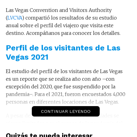
Las Vegas Convention and Visitors Authority
(
LVCVA
) compartió los resultados de su estudio
anual sobre el perfil del viajero que visita este
destino. Acompáñanos para conocer los detalles.
Perfil de los visitantes de Las
Vegas 2021
El estudio del perfil de los visitantes de Las Vegas
es un reporte que se realiza año con año –con
excepción del 2020, que fue suspendido por la
pandemia–. Para el 2021, fueron encuestados 4,000
personas en diferentes locaciones de Las Vegas.
CONTINUAR LEYENDO
A pesar de que muchos eventos y actividades se
vieron limitados por el avance de la pandemia del
COVID-19; durante el 2021, viajaron a este destino
Quizás te pueda interesar...